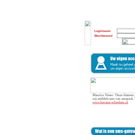
Loginnaam
Wachtwoord
Maurice Visser: 'Onze klanten 
wij middels sms van smspack.'
www.havana-schiedam.nl